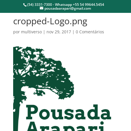
(54) 3331-7300 - Whatsapp +55 54 99644.5454
pousadaarapari@gmail.com
cropped-Logo.png
por
multiverso
|
nov 29, 2017
|
0 Comentários